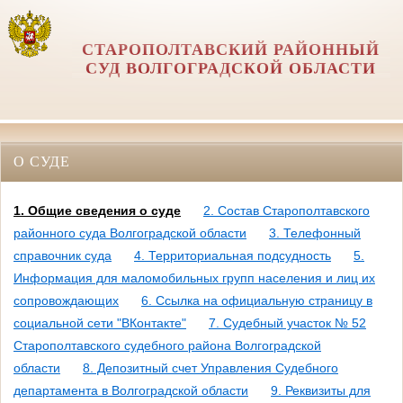
СТАРОПОЛТАВСКИЙ РАЙОННЫЙ
СУД ВОЛГОГРАДСКОЙ ОБЛАСТИ
О СУДЕ
1. Общие сведения о суде
2. Состав Старополтавского
районного суда Волгоградской области
3. Телефонный
справочник суда
4. Территориальная подсудность
5.
Информация для маломобильных групп населения и лиц их
сопровождающих
6. Ссылка на официальную страницу в
социальной сети "ВКонтакте"
7. Судебный участок № 52
Старополтавского судебного района Волгоградской
области
8. Депозитный счет Управления Судебного
департамента в Волгоградской области
9. Реквизиты для