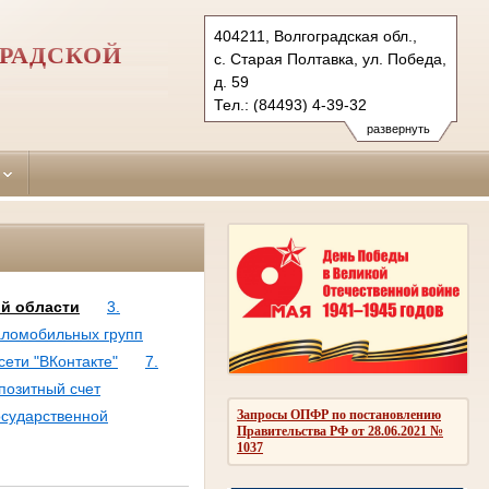
404211, Волгоградская обл.,
РАДСКОЙ
с. Старая Полтавка, ул. Победа,
д. 59
Тел.: (84493) 4-39-32
starop.vol@sudrf.ru
развернуть
ой области
3.
аломобильных групп
сети "ВКонтакте"
7.
епозитный счет
Запросы ОПФР по постановлению
осударственной
Правительства РФ от 28.06.2021 №
1037